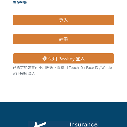
儲蓄險
好書推薦
忘記密碼
登入
長照險
銷售賦能
註冊
使用 Passkey 登入
已綁定的裝置可不用密碼，直接用 Touch ID / Face ID / Windo
ws Hello 登入