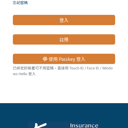
儲蓄險
好書推薦
忘記密碼
登入
長照險
銷售賦能
註冊
使用 Passkey 登入
已綁定的裝置可不用密碼，直接用 Touch ID / Face ID / Windo
ws Hello 登入