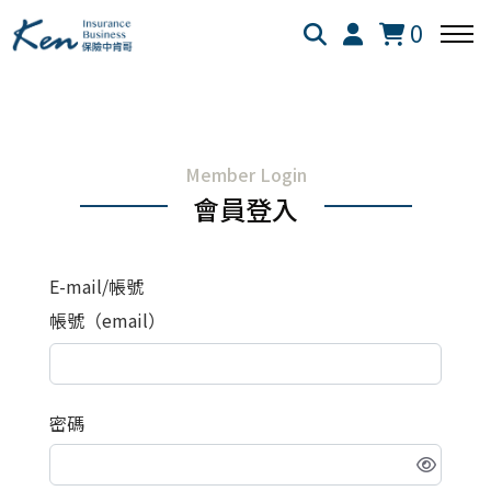
0
回主選單
回主選單
回主選單
Member Login
保險白話文
成長新法
投資理財
會員登入
新生兒保險
個人成長
美股投資
E-mail/帳號
失能險
學習心得
退休規劃
帳號（email）
醫療險
跨界思考
理財心法
密碼
旅平險
靈性成長
勞保勞退