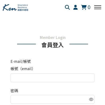
0
回主選單
回主選單
回主選單
Member Login
保險白話文
成長新法
投資理財
會員登入
新生兒保險
個人成長
美股投資
E-mail/帳號
失能險
學習心得
退休規劃
帳號（email）
醫療險
跨界思考
理財心法
密碼
旅平險
靈性成長
勞保勞退