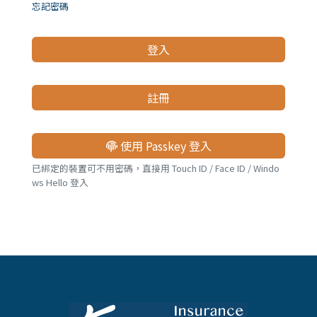
儲蓄險
好書推薦
忘記密碼
登入
長照險
銷售賦能
註冊
使用 Passkey 登入
已綁定的裝置可不用密碼，直接用 Touch ID / Face ID / Windo
ws Hello 登入