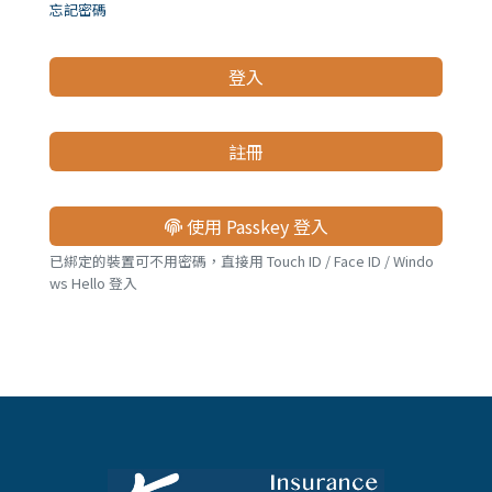
儲蓄險
好書推薦
忘記密碼
登入
長照險
銷售賦能
註冊
使用 Passkey 登入
已綁定的裝置可不用密碼，直接用 Touch ID / Face ID / Windo
ws Hello 登入