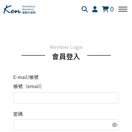
0
回主選單
回主選單
回主選單
Member Login
保險白話文
成長新法
投資理財
會員登入
新生兒保險
個人成長
美股投資
E-mail/帳號
失能險
學習心得
退休規劃
帳號（email）
醫療險
跨界思考
理財心法
密碼
旅平險
靈性成長
勞保勞退