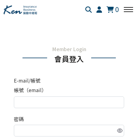
0
回主選單
回主選單
回主選單
Member Login
保險白話文
成長新法
投資理財
會員登入
新生兒保險
個人成長
美股投資
E-mail/帳號
失能險
學習心得
退休規劃
帳號（email）
醫療險
跨界思考
理財心法
密碼
旅平險
靈性成長
勞保勞退