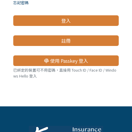
儲蓄險
好書推薦
忘記密碼
登入
長照險
銷售賦能
註冊
使用 Passkey 登入
已綁定的裝置可不用密碼，直接用 Touch ID / Face ID / Windo
ws Hello 登入