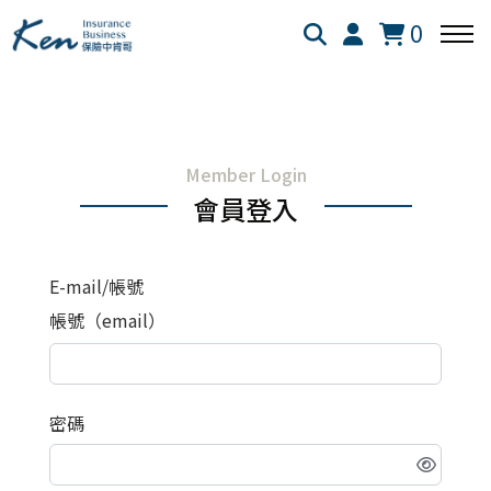
0
回主選單
回主選單
回主選單
Member Login
保險白話文
成長新法
投資理財
會員登入
新生兒保險
個人成長
美股投資
E-mail/帳號
失能險
學習心得
退休規劃
帳號（email）
醫療險
跨界思考
理財心法
密碼
旅平險
靈性成長
勞保勞退