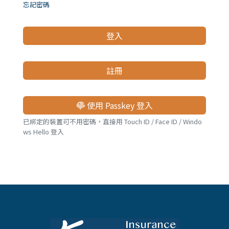
儲蓄險
好書推薦
忘記密碼
登入
長照險
銷售賦能
註冊
使用 Passkey 登入
已綁定的裝置可不用密碼，直接用 Touch ID / Face ID / Windo
ws Hello 登入