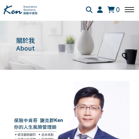
0
回主選單
回主選單
回主選單
關於我
About
保險白話文
成長新法
投資理財
新生兒保險
個人成長
美股投資
失能險
學習心得
退休規劃
醫療險
跨界思考
理財心法
旅平險
靈性成長
勞保勞退