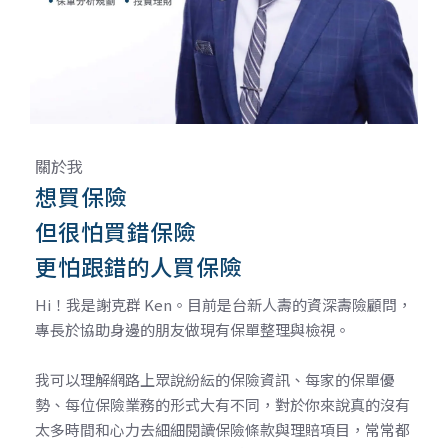
儲蓄險
好書推薦
長照險
銷售賦能
關於我
想買保險
但很怕買錯保險
更怕跟錯的人買保險
Hi！我是謝克群 Ken。目前是台新人壽的資深壽險顧問，
專長於協助身邊的朋友做現有保單整理與檢視。
我可以理解網路上眾說紛紜的保險資訊、每家的保單優
勢、每位保險業務的形式大有不同，對於你來說真的沒有
太多時間和心力去細細閱讀保險條款與理賠項目，常常都