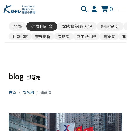
0
全部
保險白話文
保險資訊懶人包
網友提問
回主選單
回主選單
回主選單
社會保險
業界剖析
失能險
新生兒保險
醫療險
旅平
保險白話文
成長新法
投資理財
新生兒保險
個人成長
美股投資
blog
部落格
失能險
學習心得
退休規劃
首頁
部落格
儲蓄險
醫療險
跨界思考
理財心法
旅平險
靈性成長
勞保勞退