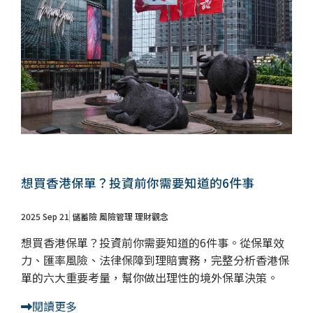
儲蓄險
好書推薦
長照險
銷售賦能
想買香港保單？投資前你需要知道的6件事
2025 Sep 21
儲蓄險
風險管理
理財觀念
想買香港保單？投資前你需要知道的6件事。從保單效
力、匯率風險、法律保障到理賠實務，完整分析香港保
單的六大重要考量，幫你做出理性的境外保單決策。
閱讀更多