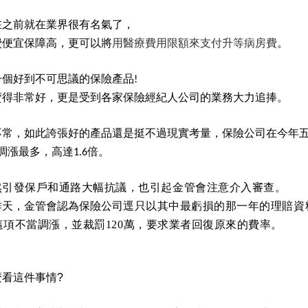
在之前就在業界很有名氣了，
費便宜保障高，更可以將
用醫療費用限額來支付升等病房費
。
一個好到不可思議的保險產品
!
賣得非常好，更是受到各家保險經紀人公司的業務大力追捧。
不常，如此誇張好的產品還是挺不過現實考量，保險公司在今年
調漲最多，高達
倍。
1.6
然
引發保戶和通路大幅抗議，也引起金管會注意介入審查。
昨天，金管會認為保險公司
逕只以其中最虧損的那一年的理賠資
這項不當調漲，並裁罰120萬，要求業者回復原來的費率。
麼看這件事情
?