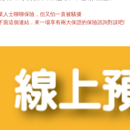
業人士聊聊保險，但又怕一直被騷擾
下面這個連結，來一場享有兩大保證的保險諮詢對談吧!