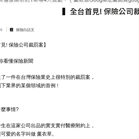
▍全台首見! 保險公司
06
保險白話文
見! 保險公司裁罰案】
你看懂保險新聞
生了一件在台灣保險業史上很特別的裁罰案，
創下業界的某個領域的首例
!
什麼事情
?
發生在這家公司出品的實支實付醫療附約上，
很可愛的名字叫做
薰衣草。