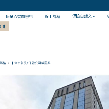
保險白話文
保單心智圖檢視
線上課程
咖啡
落格
▍全台首見! 保險公司裁罰案