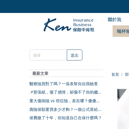
關於我
喝杯
送出
最新文章
首頁
部
醫療險買對了嗎？一張表幫你自我檢查
📌那張紙，傷了感情，卻傷不了你的繼承
權
重大傷病險 vs 癌症險，差在哪？傻傻分
不清楚
壽險保額要買多少才夠？一個公式算給你
看
保費繳了十年，你知道自己在保什麼嗎？