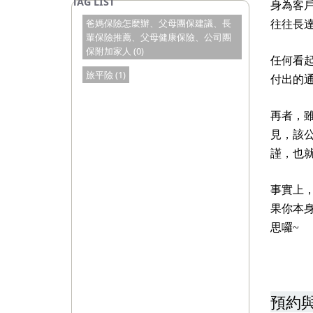
身為客
爸媽保險怎麼辦、父母團保建議、長
往往長
輩保險推薦、父母健康保險、公司團
保附加家人 (0)
任何看
旅平險 (1)
付出的
再者，
見，該
謹，也
事實上
果你本
思囉~
預