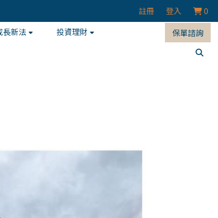
註冊
登入
0
成長新法
投資理財
保單諮詢