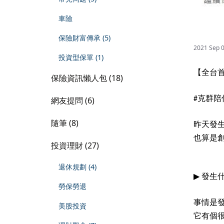
車險
保險財富傳承 (5)
2021 Sep 
投資型保單 (1)
【全台首
保險資訊懶人包 (18)
克群陪
#
網友提問 (6)
隨筆 (8)
昨天發
也算是
投資理財 (27)
退休規劃 (4)
▶
發生
勞保勞退
事情是
美股投資
它有個