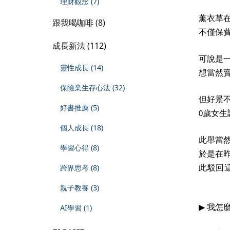
理財觀念 (7)
薰衣草
跟我喝咖啡 (8)
不僅保
成長新法 (112)
可說是
靈性成長 (14)
想當然
保險業生存心法 (32)
但好景
好書推薦 (5)
歲女生
0
個人成長 (18)
此舉當
學習心得 (8)
於是在
跨界思考 (8)
此駁回
親子教養 (3)
▶
我怎
AI學習 (1)