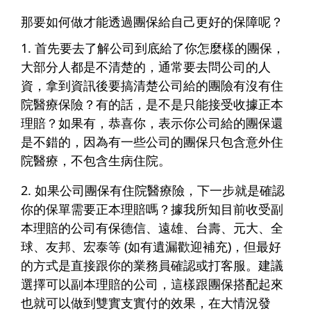
那要如何做才能透過團保給自己更好的保障呢？
1.
首先要去了解公司到底給了你怎麼樣的團保
，
大部分人都是不清楚的，通常要去問公司的人
資，拿到資訊後要搞清楚公司給的團險有沒有住
院醫療保險？有的話，是不是只能接受收據正本
理賠？如果有，恭喜你，表示你公司給的團保還
是不錯的，因為有一些公司的團保只包含意外住
院醫療，不包含生病住院。
2. 如果公司團保有住院醫療險，下一步就是
確認
你的保單需要正本理賠嗎
？據我所知目前收受副
本理賠的公司有保德信、遠雄、台壽、元大、全
球、友邦、宏泰等 (如有遺漏歡迎補充)，但最好
的方式是直接跟你的業務員確認或打客服。建議
選擇可以副本理賠的公司，這樣跟團保搭配起來
也就可以做到雙實支實付的效果，在大情況發