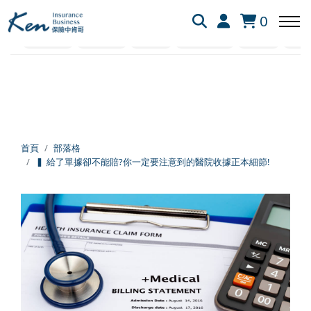
全部
保險白話文
保險資訊懶人包
網友提問
0
社會保險
業界剖析
失能險
新生兒保險
醫療險
旅平
回主選單
回主選單
回主選單
保險白話文
成長新法
投資理財
新生兒保險
個人成長
美股投資
首頁
部落格
▍ 給了單據卻不能賠?你一定要注意到的醫院收據正本細節!
失能險
學習心得
退休規劃
醫療險
跨界思考
理財心法
旅平險
靈性成長
勞保勞退