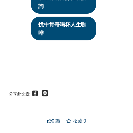
詢
找中肯哥喝杯人生咖
啡
分享此文章
0 讚
收藏 0
送出