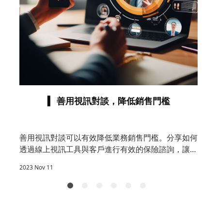
工
，
2
▍ 善用視訊對談，降低銷售門檻
善用視訊對談可以有效降低業務銷售門檻。分享如何
透過線上視訊工具與客戶進行有效的保險諮詢，讓距
離不再是業務拓展的障礙，提升成交效率。
2023 Nov 11