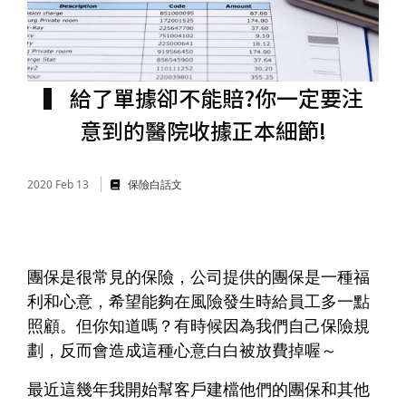
儲蓄險
好書推薦
長照險
銷售賦能
▍ 給了單據卻不能賠?你一定要注
意到的醫院收據正本細節!
2020 Feb 13
保險白話文
團保是很常見的保險，公司提供的團保是一種福
利和心意，希望能夠在風險發生時給員工多一點
照顧。但你知道嗎？有時候因為我們自己保險規
劃，反而會造成這種心意白白被放費掉喔～
最近這幾年我開始幫客戶建檔他們的團保和其他