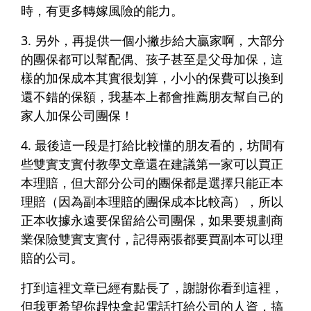
時，有更多轉嫁風險的能力。
3. 另外，再提供一個小撇步給大贏家啊，大部分
的團保都可以幫配偶、孩子甚至是父母加保，這
樣的加保成本其實很划算，小小的保費可以換到
還不錯的保額，我基本上都會推薦朋友
幫自己的
家人加保公司團保
！
4. 最後這一段是打給比較懂的朋友看的，坊間有
些雙實支實付教學文章還在建議第一家可以買正
本理賠，但大部分公司的團保都是選擇只能正本
理賠（因為副本理賠的團保成本比較高），所以
正本收據永遠要保留給公司團保，
如果要規劃商
業保險雙實支實付，記得兩張都要買副本可以理
賠的公司。
打到這裡文章已經有點長了，謝謝你看到這裡，
但我更希望你趕快拿起電話打給公司的人資，搞