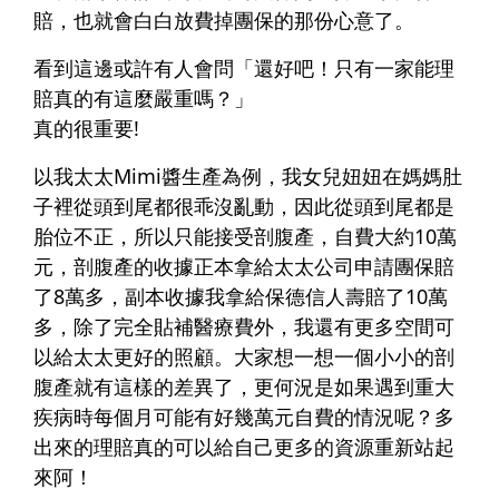
賠，也就會白白放費掉團保的那份心意了。
看到這邊或許有人會問「還好吧！只有一家能理
賠真的有這麼嚴重嗎？」
真的很重要!
以我太太Mimi醬生產為例，我女兒妞妞在媽媽肚
子裡從頭到尾都很乖沒亂動，因此從頭到尾都是
胎位不正，所以只能接受剖腹產，自費大約10萬
元，剖腹產的收據正本拿給太太公司申請團保賠
了8萬多，副本收據我拿給保德信人壽賠了10萬
多，除了完全貼補醫療費外，我還有更多空間可
以給太太更好的照顧。大家想一想一個小小的剖
腹產就有這樣的差異了，更何況是如果遇到重大
疾病時每個月可能有好幾萬元自費的情況呢？多
出來的理賠真的可以給自己更多的資源重新站起
來阿！