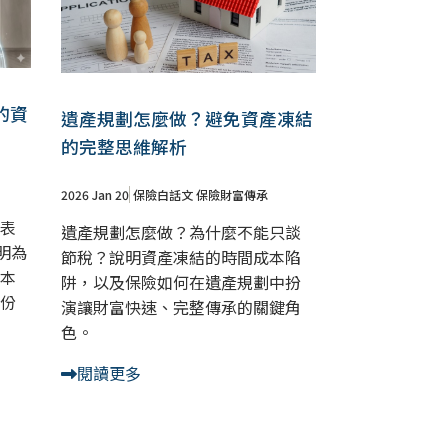
的資
遺產規劃怎麼做？避免資產凍結
的完整思維解析
2026 Jan 20
保險白話文
保險財富傳承
表
遺產規劃怎麼做？為什麼不能只談
明為
節稅？說明資產凍結的時間成本陷
本
阱，以及保險如何在遺產規劃中扮
份
演讓財富快速、完整傳承的關鍵角
色。
閱讀更多