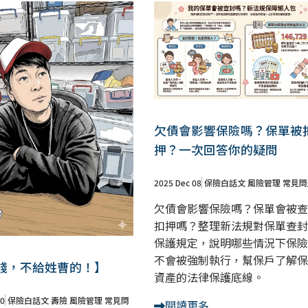
欠債會影響保險嗎？保單被
押？一次回答你的疑問
2025 Dec 08
保險白話文
風險管理
常見問
欠債會影響保險嗎？保單會被查
扣押嗎？整理新法規對保單查封
保護規定，說明哪些情況下保險
不會被強制執行，幫保戶了解保
錢，不給姓曹的！】
資產的法律保護底線。
20
保險白話文
壽險
風險管理
常見問
閱讀更多