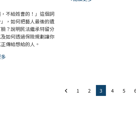
錢，不給姓曹的！」這個詞
分」，如何把藝人最後的遺
打臉？說明民法繼承特留分
以及如何透過保險規劃讓你
真正傳給想給的人。
更多
1
2
3
4
5