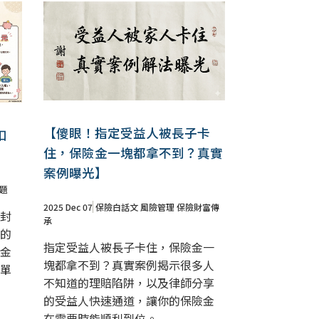
【傻眼！指定受益人被長子卡
扣
住，保險金一塊都拿不到？真實
案例曝光】
題
2025 Dec 07
保險白話文
風險管理
保險財富傳
封
承
的
指定受益人被長子卡住，保險金一
金
塊都拿不到？真實案例揭示很多人
單
不知道的理賠陷阱，以及律師分享
的受益人快速通道，讓你的保險金
在需要時能順利到位。