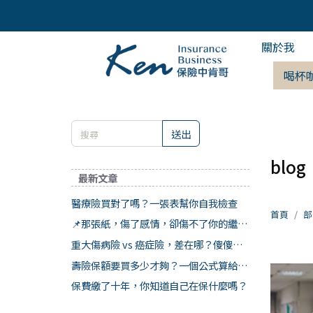
關於我
喝杯
送出
blog
最新文章
醫療險買對了嗎？一張表幫你自我檢查
首頁
部
📌那張紙，傷了感情，卻傷不了你的繼承
權
重大傷病險 vs 癌症險，差在哪？傻傻分
不清楚
壽險保額要買多少才夠？一個公式算給你
看
保費繳了十年，你知道自己在保什麼嗎？