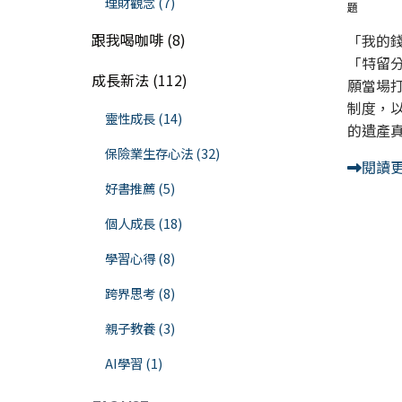
理財觀念 (7)
題
跟我喝咖啡 (8)
「我的
「特留
成長新法 (112)
願當場
制度，
靈性成長 (14)
的遺產
保險業生存心法 (32)
閱讀
好書推薦 (5)
個人成長 (18)
學習心得 (8)
跨界思考 (8)
親子教養 (3)
AI學習 (1)