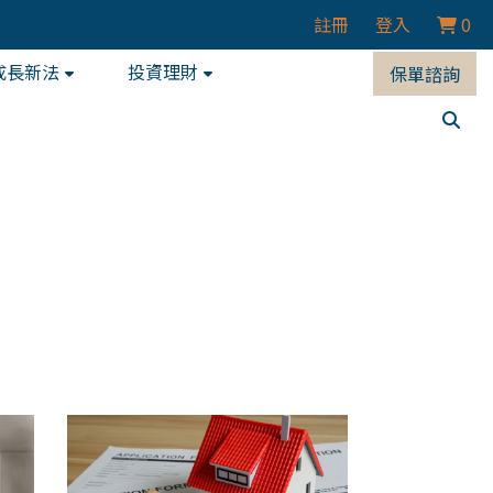
註冊
登入
0
成長新法
投資理財
保單諮詢