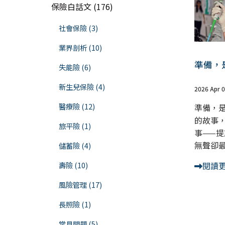
保險白話文 (176)
社會保險 (3)
業界剖析 (10)
準備，
失能險 (6)
新生兒保險 (4)
2026 Apr 
醫療險 (12)
準備，
的故事
旅平險 (1)
事——
無聲卻
儲蓄險 (4)
壽險 (10)
閱讀
風險管理 (17)
長照險 (1)
常見問題 (5)