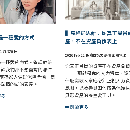
▌高格局思維：你真正最貴
是一種愛的方式
產，不在資產負債表上
01
風險管理
2026 Feb 22
保險白話文
壽險
風險管理
是一種愛的方式。從譚敦慈
你真正最貴的資產不在資產負債
，談我們都不想面對的那件
上——那就是你的人力資本。說
提前為家人做好保障準備，是
什麼高收入家庭必須正視人力資
最深情的愛的表達。
風險，以及壽險如何成為保護這
無形資產的最重要工具。
更多
閱讀更多