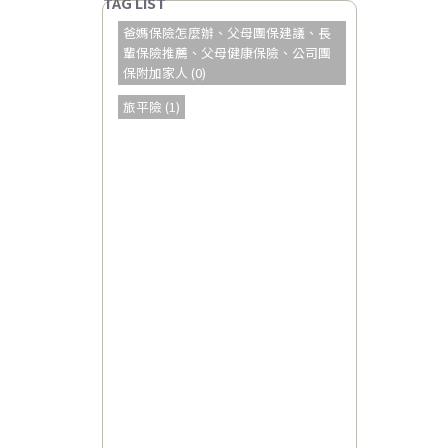
爸媽保險怎麼辦、父母團保建議、長
輩保險推薦、父母健康保險、公司團
保附加家人 (0)
旅平險 (1)