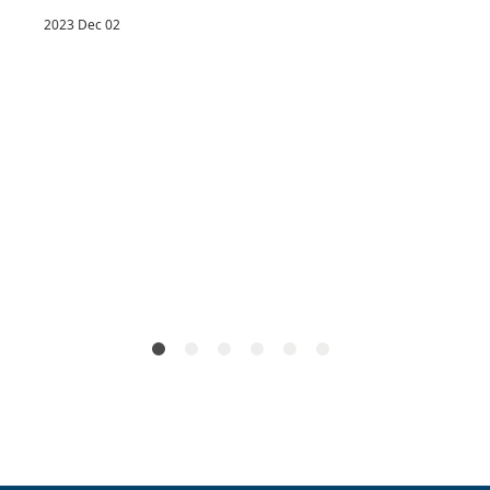
建立正確的學習動機，而不是陷入成績焦慮的循環。
2023 Dec 02
2
疫
保