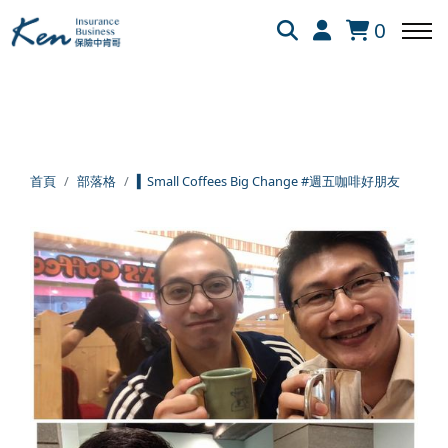
全部
保險白話文
保險資訊懶人包
網友提問
0
回主選單
回主選單
回主選單
保險白話文
成長新法
投資理財
首頁
部落格
▍Small Coffees Big Change #週五咖啡好朋友
新生兒保險
個人成長
美股投資
失能險
學習心得
退休規劃
醫療險
跨界思考
理財心法
旅平險
靈性成長
勞保勞退