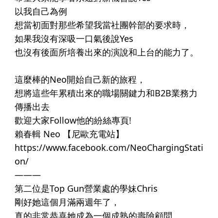
以我自己為例​
想當初面對那些希望我當社團幹部的要求時，​
如果我沒有深吸一口氣後說Yes​
也沒有後面所培養出來的演說和上台的能力了。​
⠀​
這麼棒的Neo開始自己新的旅程，​
想將這些年累積出來的職場關鍵力和B2B業務力
傳播出去​
歡迎大家Follow他的紛絲專頁!​
賴春輯 Neo 【尼歐充電站】⠀⠀⠀​
https://www.facebook.com/NeoChargingStati
on/​
———​
第二位是Top Gun營業處的學妹Chris ​
剛好她這個月滿兩週年了，​
真的非常恭喜她成為一個成熟的壽險顧問。​