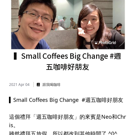
儲蓄險
好書推薦
長照險
銷售賦能
▍Small Coffees Big Change #週
五咖啡好朋友
2021 Apr 04
跟我喝咖啡
▍Small Coffees Big Change ​ #週五咖啡好朋友​
⠀⠀⠀⠀​
這個禮拜「週五咖啡好朋友」的來賓是Neo和Chr
is。​
雖然禮拜五放假，所以都改到其他時間了 ^0^​