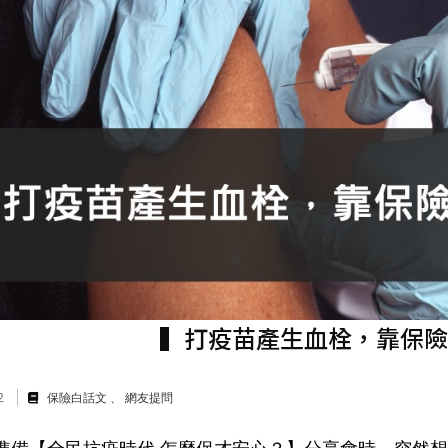
▍打疫苗產生血栓，靠保險
12
保險白話文
網友提問
準備
【全民抗疫時代 怎麼保才安心？】分享會
時，突然想