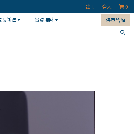
註冊
登入
0
成長新法
投資理財
保單諮詢