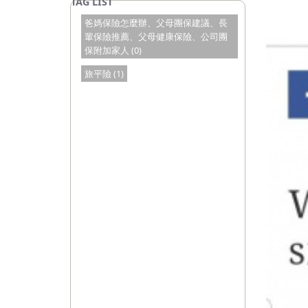
爸媽保險怎麼辦、父母團保建議、長
輩保險推薦、父母健康保險、公司團
保附加家人 (0)
旅平險 (1)