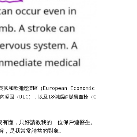
和歐洲經濟區（European Economic
管內凝固（DIC），以及18例腦靜脈竇血栓（C
有看沒有懂，只好請教我的一位保戶連醫生。
解，是我常常請益的對象。