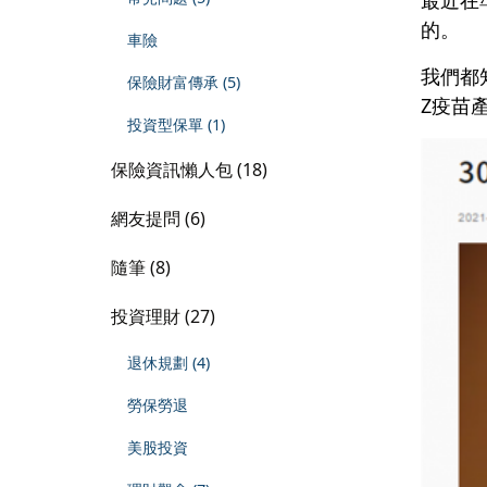
的。
車險
我們都
保險財富傳承 (5)
Z疫苗
投資型保單 (1)
保險資訊懶人包 (18)
網友提問 (6)
隨筆 (8)
投資理財 (27)
退休規劃 (4)
勞保勞退
美股投資