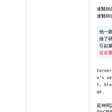
連醫師
連醫師
他一
做了研
引起
在在
Cerebr
n’s ve
t, blo
ge.
延伸閱
BBC