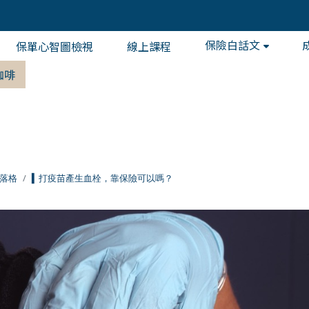
保險白話文
保單心智圖檢視
線上課程
咖啡
落格
▍打疫苗產生血栓，靠保險可以嗎？