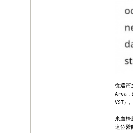
從
這篇
Area
VST）
來血栓
這位醫