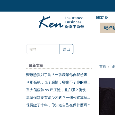
關於我
喝杯
送出
最新文章
首頁
部
醫療險買對了嗎？一張表幫你自我檢查
📌那張紙，傷了感情，卻傷不了你的繼承
權
重大傷病險 vs 癌症險，差在哪？傻傻分
不清楚
壽險保額要買多少才夠？一個公式算給你
看
保費繳了十年，你知道自己在保什麼嗎？