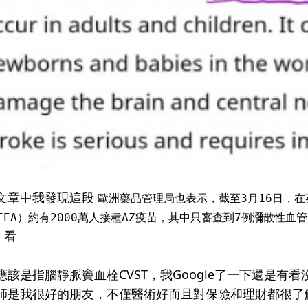
文章
中我發現這段
歐洲藥品管理局也表示，截至3月16日，在英國
，EEA）約有2000萬人接種AZ疫苗，其中只審查到7例瀰散性血
看
。
應該是指腦靜脈竇血栓CVST，我Google了一下還是
師是我很好的朋友，不僅醫術好而且對保險和理財都很了