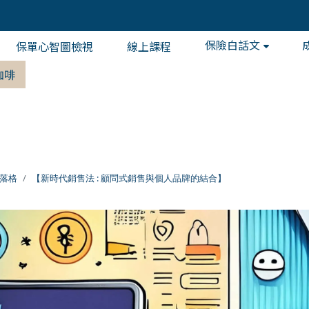
保險白話文
保單心智圖檢視
線上課程
咖啡
落格
【新時代銷售法 : 顧問式銷售與個人品牌的結合】