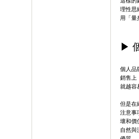
這樣的
理性思
用「量
▶ 
個人品
銷售上
就越容
但是在
注意事
壞和價
自然與
優質。