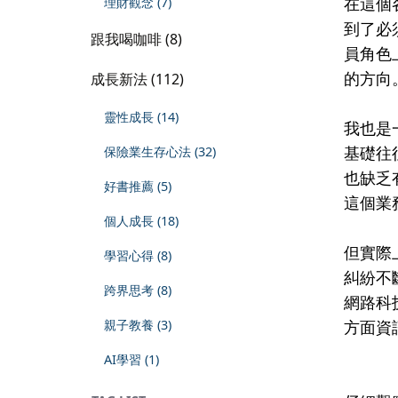
在這個
理財觀念 (7)
到了必
跟我喝咖啡 (8)
員角色
的方向
成長新法 (112)
靈性成長 (14)
我也是
基礎往
保險業生存心法 (32)
也缺乏
好書推薦 (5)
這個業
個人成長 (18)
但實際
學習心得 (8)
糾紛不
跨界思考 (8)
網路科
親子教養 (3)
方面資
AI學習 (1)