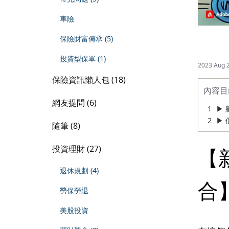
車險
保險財富傳承 (5)
投資型保單 (1)
2023 Aug 
保險資訊懶人包 (18)
內容目
網友提問 (6)
▶
▶
隨筆 (8)
投資理財 (27)
【
退休規劃 (4)
合
勞保勞退
美股投資