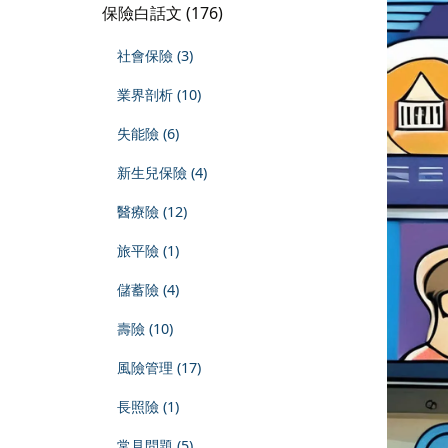
保險白話文 (176)
社會保險 (3)
業界剖析 (10)
失能險 (6)
新生兒保險 (4)
醫療險 (12)
旅平險 (1)
儲蓄險 (4)
壽險 (10)
風險管理 (17)
長照險 (1)
常見問題 (5)