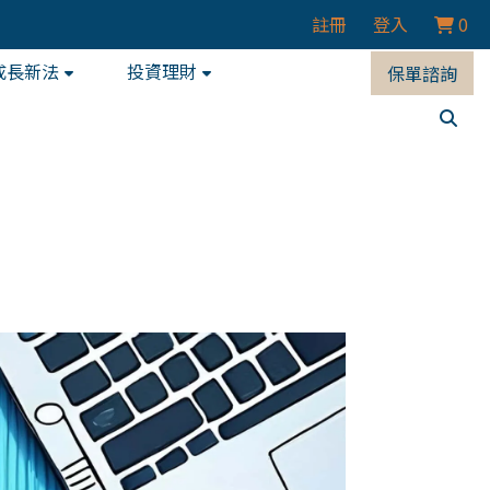
註冊
登入
0
成長新法
投資理財
保單諮詢