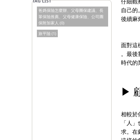
仔細觀
自己的
爸媽保險怎麼辦、父母團保建議、長
輩保險推薦、父母健康保險、公司團
後續麻
保附加家人 (0)
旅平險 (1)
面對這
。最後
時代的
▶ 
相較於
「人」
求。在