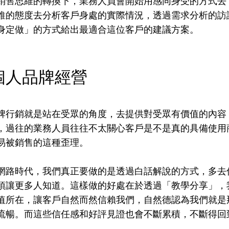
銷售思維的轉換下，業務人員會開始用感同身受的方式去
維的態度去分析客戶身處的實際情況，透過需求分析的訪
身定做」的方式給出最適合這位客戶的建議方案。
個人品牌經營
牌行銷就是站在受眾的角度，去提供對受眾有價值的內容
，過往的業務人員往往不太關心客戶是不是真的具備使用
易被銷售的這種歪理。
網路時代，我們真正要做的是透過白話解說的方式，多去
項讓更多人知道。這樣做的好處在於透過「教學分享」，
值所在，讓客戶自然而然信賴我們，自然德認為我們就是
流暢。而這些信任感和好評見證也會不斷累積，不斷得回