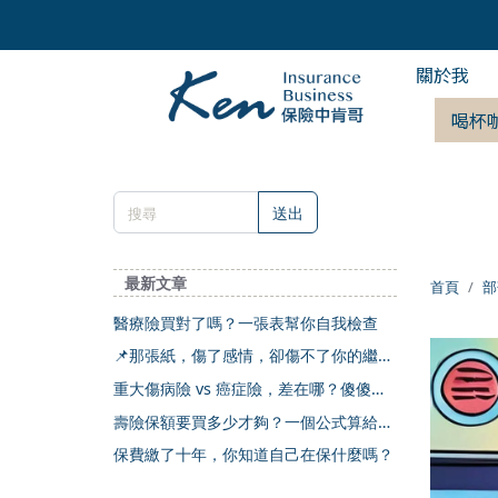
關於我
喝杯
送出
最新文章
首頁
部
醫療險買對了嗎？一張表幫你自我檢查
📌那張紙，傷了感情，卻傷不了你的繼承
權
重大傷病險 vs 癌症險，差在哪？傻傻分
不清楚
壽險保額要買多少才夠？一個公式算給你
看
保費繳了十年，你知道自己在保什麼嗎？