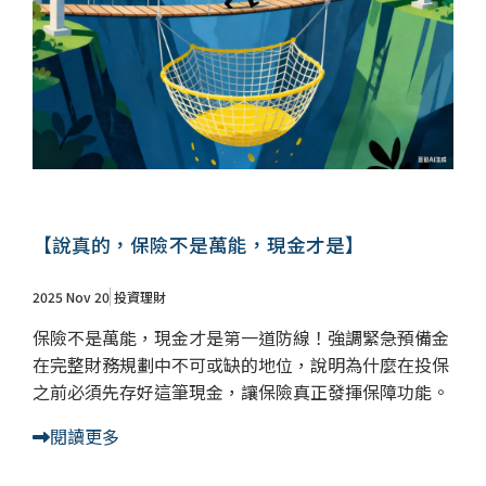
儲蓄險
好書推薦
長照險
銷售賦能
【說真的，保險不是萬能，現金才是】
2025 Nov 20
投資理財
保險不是萬能，現金才是第一道防線！強調緊急預備金
在完整財務規劃中不可或缺的地位，說明為什麼在投保
之前必須先存好這筆現金，讓保險真正發揮保障功能。
閱讀更多