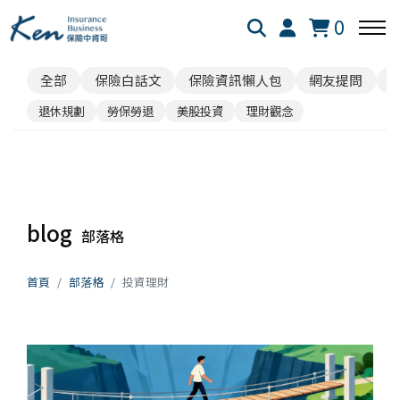
0
全部
保險白話文
保險資訊懶人包
網友提問
回主選單
回主選單
回主選單
退休規劃
勞保勞退
美股投資
理財觀念
保險白話文
成長新法
投資理財
新生兒保險
個人成長
美股投資
blog
部落格
失能險
學習心得
退休規劃
首頁
部落格
投資理財
醫療險
跨界思考
理財心法
旅平險
靈性成長
勞保勞退