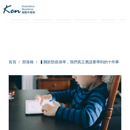
全部
保險白話文
保險資訊懶人包
網友提問
社會保險
業界剖析
失能險
新生兒保險
醫療險
旅平
回主選單
回主選單
回主選單
保險白話文
成長新法
投資理財
新生兒保險
個人成長
美股投資
首頁
部落格
▍關於防疫保單，我們真正應該要學到的十件事​
失能險
學習心得
退休規劃
醫療險
跨界思考
理財心法
旅平險
靈性成長
勞保勞退