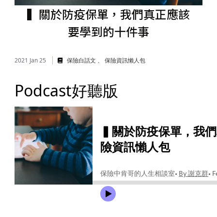
儲蓄險
好書推薦
▍關於防疫保單，我們真正應該
要學到的十件事​
長照險
銷售賦能
2021 Jan 25
保險白話文
保險資訊懶人包
Podcast好聽版