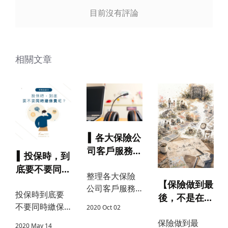
送出
目前沒有評論
送出
相關文章
▍各大保險公
司客戶服務中
▍投保時，到
心電話
底要不要同時
整理各大保險
繳保費呢？
【保險做到最
公司客戶服務
投保時到底要
後，不是在賣
中心電話，包
不要同時繳保
2020 Oct 02
保單，而是在
含國泰人壽、
費？說明預繳
保險做到最
陪一個人看懂
富邦人壽、台
2020 May 14