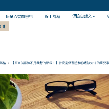
保險白話文
保單心智圖檢視
線上課程
咖啡
落格
【原來儲蓄險不是我想的那樣！】什麼是儲蓄險和你應該知道的重要