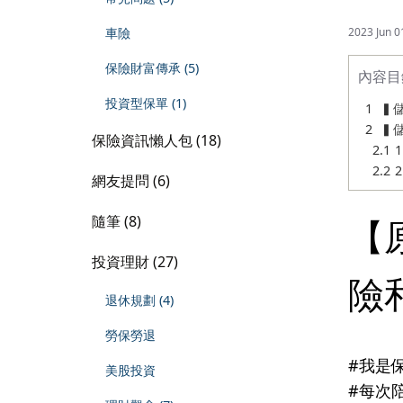
車險
2023 Jun 
保險財富傳承 (5)
內容目
投資型保單 (1)
▍
▍
保險資訊懶人包 (18)
網友提問 (6)
隨筆 (8)
【
投資理財 (27)
險
退休規劃 (4)
勞保勞退
#我是
美股投資
#每次