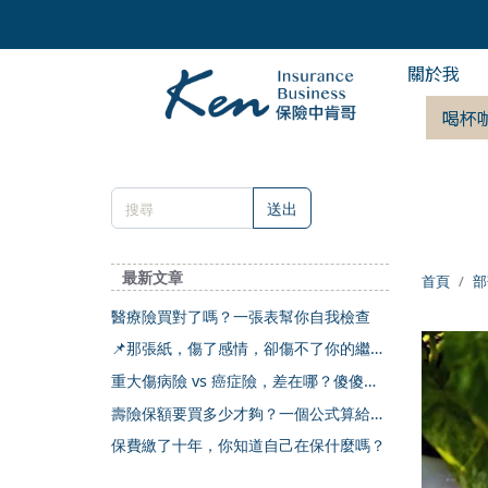
關於我
喝杯
送出
最新文章
首頁
部
醫療險買對了嗎？一張表幫你自我檢查
📌那張紙，傷了感情，卻傷不了你的繼承
權
重大傷病險 vs 癌症險，差在哪？傻傻分
不清楚
壽險保額要買多少才夠？一個公式算給你
看
保費繳了十年，你知道自己在保什麼嗎？