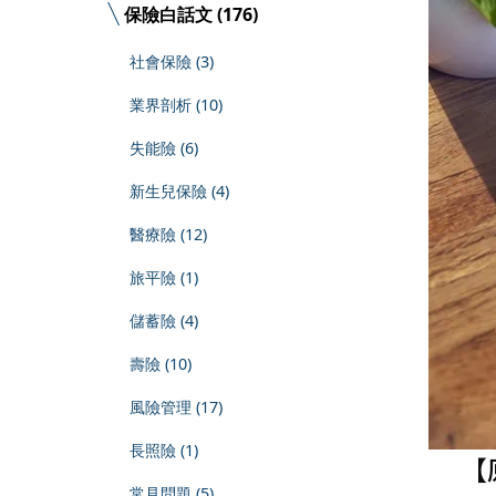
保險白話文 (176)
社會保險 (3)
業界剖析 (10)
失能險 (6)
新生兒保險 (4)
醫療險 (12)
旅平險 (1)
儲蓄險 (4)
壽險 (10)
風險管理 (17)
長照險 (1)
【
常見問題 (5)