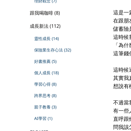
理財觀念 (7)
這是一
跟我喝咖啡 (8)
在跟朋
成長新法 (112)
儲蓄險
這時候
靈性成長 (14)
「為什
保險業生存心法 (32)
這筆錢
好書推薦 (5)
這時候
個人成長 (18)
其實我
學習心得 (8)
想說有
跨界思考 (8)
不過當
親子教養 (3)
有一些
直呼跟
AI學習 (1)
問我該