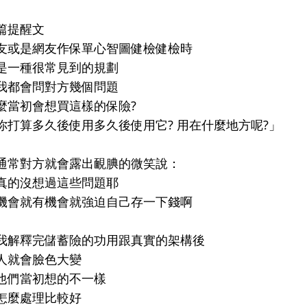
篇提醒文
友或是網友作保單心智圖健檢健檢時
是一種很常見到的規劃
我都會問對方幾個問題
麼當初會想買這樣的保險?
你打算多久後使用多久後使用它? 用在什麼地方呢?」
通常對方就會露出靦腆的微笑說：
真的沒想過這些問題耶
機會就有機會就強迫自己存一下錢啊
我解釋完儲蓄險的功用跟真實的架構後
人就會臉色大變
他們當初想的不一樣
怎麼處理比較好