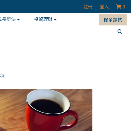
註冊
登入
0
成長新法
投資理財
保單諮詢
事項