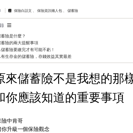
01
保險白話文
保險資訊懶人包
儲蓄險
錄
儲蓄險是什麼？
儲蓄險的兩大提醒事項
1.儲蓄險要繳完才有可能不虧！
2.有生存金的儲蓄險，存錢效益其實最差
原來儲蓄險不是我想的那
和你應該知道的重要事項
保險中肯哥
陪你升級一個保險觀念