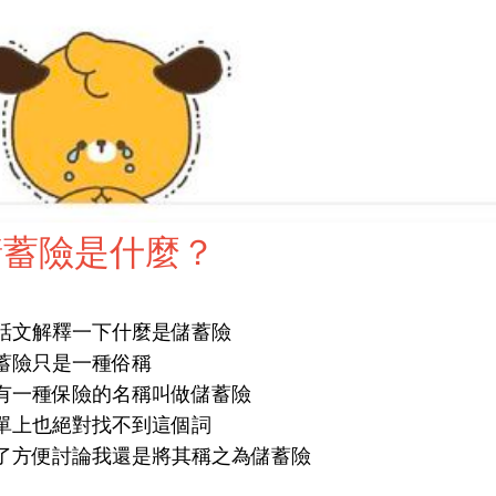
儲蓄險是什麼？
話文解釋一下什麼是儲蓄險
蓄險只是一種俗稱
有一種保險的名稱叫做儲蓄險
單上也絕對找不到這個詞
了方便討論我還是將其稱之為儲蓄險