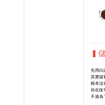
▍
先用白
其實儲
根本沒
你在保
不過為