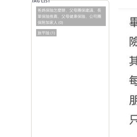
爸媽保險怎麼辦、父母團保建議、長
輩保險推薦、父母健康保險、公司團
保附加家人 (0)
旅平險 (1)