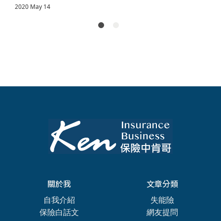
2020 May 14
保，以及如何
到的事。說明
數、醫療費用
幫爸媽建立老
如何透過保險
有什麼影響？
後生活最重要
指定受益人，
用白話文解說D
的保障底線，
讓家業真正傳
RGs制度的運作
讓你的孝順不
承給你想給的
邏輯，以及為
只是口說。
人，不受繼承
什麼這讓實支
爭議影響。
實付醫療險變
得更加重要。
關於我
文章分類
自我介紹
失能險
保險白話文
網友提問