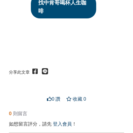
找中肯哥喝杯人生咖
啡
分享此文章
0 讚
收藏 0
0
則留言
如想留言評分，請先
登入會員
！