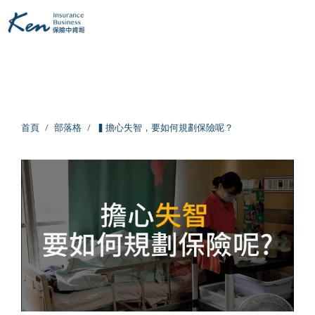
全部
保險白話文
保險資訊懶人包
網友提問
回主選單
回主選單
回主選單
保險白話文
成長新法
投資理財
首頁
部落格
▍擔心失智，要如何規劃保險呢？
新生兒保險
個人成長
美股投資
失能險
學習心得
退休規劃
醫療險
跨界思考
理財心法
旅平險
靈性成長
勞保勞退