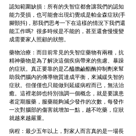
認知範圍缺損
：所有的失智症都會讓我們的認知
能力受損，也可能會出現幻覺或是帕金森症狀(手
腳顫抖)，那我們思考一下在這樣的情況下我們還
能工作嗎? 很多時候是不能的，甚至還會慢慢變
成需要家人照顧的狀態。
藥物治療：
而目前常見的失智症藥物有兩種，抗
精神藥物是為了解決這個疾病帶來的焦慮、暴躁
的症狀。真正要靠的是乙醯膽鹼酯酶抑制劑來幫
助我們腦內的傳導物質達成平衡，來減緩失智的
症狀。但僅僅也只能做到延緩病程而已，無法治
癒。這裡老師也特別強調一個概念，就是要讓患
者定期服藥，服藥能夠減少發作的次數，每發作
一次對腦部的傷害就增加一點，越不吃藥，症狀
就越來越嚴重。
病程：
最少五年以上，對家人而言真的是一場長