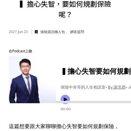
▍擔心失智，要如何規劃保險
儲蓄險
好書推薦
呢？
長照險
銷售賦能
2021 Jun 23
保險資訊懶人包
網友提問
在Podcast上聽
這篇想要跟大家聊聊擔心失智要如何規劃保險，