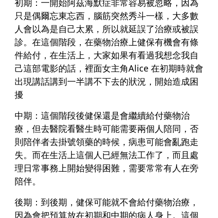
初期：
一開始阿茲海默症非常容易被忽略，因為
只是偶爾忘東忘西，腦筋突然秀斗一樣，大多數
人會以為是自己太累，所以就延誤了治療或被誤
診。在這個階段，在藥物治療上健保有機會有條
件給付，在生活上，大家如果有看過我想念我自
己這部電影的話，裡面女主角Alice 在初期時就會
出現講話講到一半講不下去的狀況，開始造成困
擾
中期：
這個階段後健保還是會繼續給付藥物治
療，但去醫院看醫生時可能需要兩個人陪同，否
則陪伴者去掛號領藥的時候，病患可能會亂跑走
失。而在生活上這個人已經無法工作了，而且處
理日常事務上開始變得困難，需要常常有人在旁
陪伴。
後期：
到後期，健保可能就不會給付藥物治療，
因為會把預算放在初期和中期的病人身上。這個