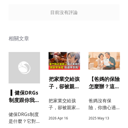
送出
目前沒有評論
送出
送出
相關文章
【爸媽的保險
把家業交給孩
怎麼辦？這張
子，卻被親家
▍健保DRGs
保單可能是他
拿走
制度跟你我有
爸媽沒有保
把家業交給孩
們唯一的保
什麼關係呢？
險，你擔心過
子，卻被親家
障】
嗎？說明哪些
拿走——保險
健保DRGs制度
2025 May 13
2026 Apr 16
保障年長父母
傳承能做到遺
是什麼？它對
仍然可以投
囑和贈與做不
你的住院天