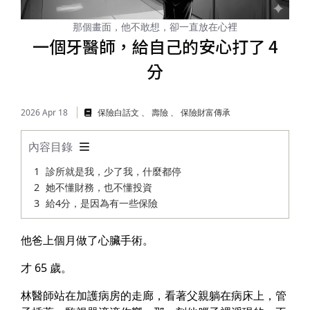
儲蓄險
好書推薦
那個畫面，他不敢想，卻一直放在心裡
一個牙醫師，給自己的安心打了 4
長照險
銷售賦能
分
2026 Apr 18
保險白話文
壽險
保險財富傳承
內容目錄
診所就是我，少了我，什麼都停
她不懂財務，也不懂投資
給4分，是因為有一些保險
他爸上個月做了心臟手術。
才 65 歲。
林醫師站在加護病房的走廊，看著父親躺在病床上，管