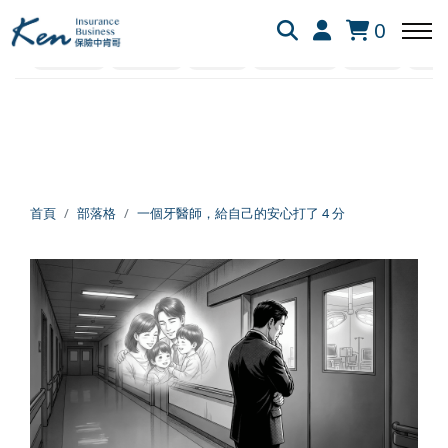
全部
保險白話文
保險資訊懶人包
網友提問
0
社會保險
業界剖析
失能險
新生兒保險
醫療險
旅平
回主選單
回主選單
回主選單
保險白話文
成長新法
投資理財
新生兒保險
個人成長
美股投資
首頁
部落格
一個牙醫師，給自己的安心打了 4 分
失能險
學習心得
退休規劃
醫療險
跨界思考
理財心法
旅平險
靈性成長
勞保勞退