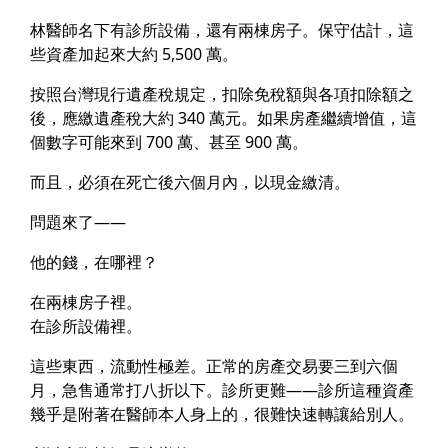
林醫師名下有診所設備，還有兩棟房子。保守估計，這
些資產加起來大約 5,500 萬。
按照台灣現行遺產稅規定，扣除免稅額與各項扣除額之
後，
應繳遺產稅大約 340 萬元
。如果房產繼續增值，這
個數字可能來到 700 萬、甚至 900 萬。
而且，
必須在死亡後六個月內，以現金繳清。
問題來了——
他的錢，在哪裡？
在兩棟房子裡。
在診所設備裡。
這些東西，流動性極差。正常的房產交易要三到六個
月，急售通常打八折以下。診所更難——診所這種資產
幾乎是附著在醫師本人身上的，很難快速轉讓給別人。