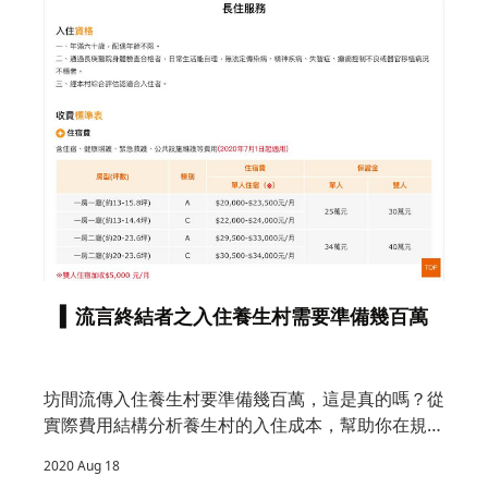
掉
▍流言終結者之入住養生村需要準備幾百萬
真
壽
坊間流傳入住養生村要準備幾百萬，這是真的嗎？從
實際費用結構分析養生村的入住成本，幫助你在規劃
2
老後生活時做出更理性的財務準備與保險規劃。
2020 Aug 18