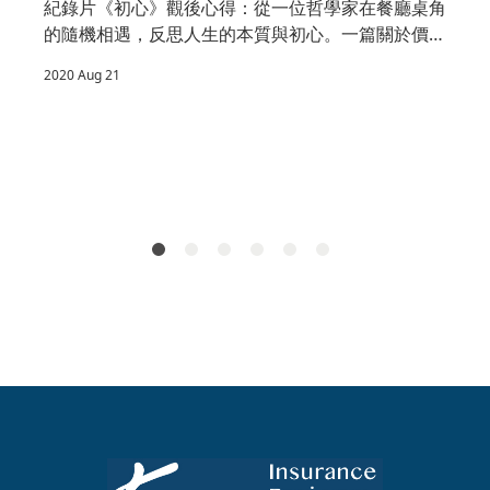
紀錄片《初心》觀後心得：從一位哲學家在餐廳桌角
幫
的隨機相遇，反思人生的本質與初心。一篇關於價值
觀、人生意義與回歸本質的深度感悟分享。
2020 Aug 21
2