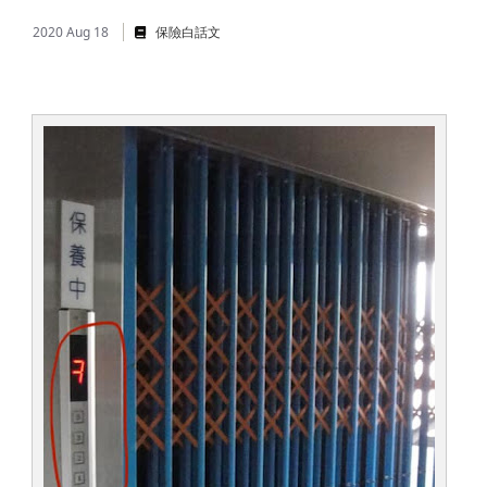
儲蓄險
好書推薦
2020 Aug 18
保險白話文
長照險
銷售賦能