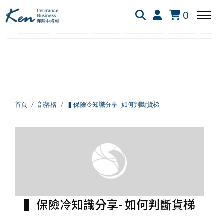
全部
保險白話文
保險資訊懶人包
網友提問
0
社會保險
業界剖析
失能險
新生兒保險
醫療險
旅平
回主選單
回主選單
回主選單
保險白話文
成長新法
投資理財
新生兒保險
個人成長
美股投資
首頁
部落格
▍保險冷知識分享- 如何判斷貨梯
失能險
學習心得
退休規劃
醫療險
跨界思考
理財心法
旅平險
靈性成長
勞保勞退
▍保險冷知識分享- 如何判斷貨梯