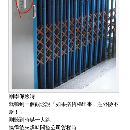
剛學保險時
就聽到一個觀念說「如果搭貨梯出事，意外險不
賠！」
剛聽到時嚇一大跳
搞得後來趕時間搭公司貨梯時