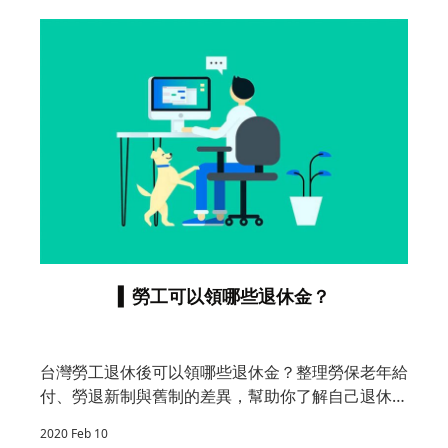
▍勞工可以領哪些退休金？
台灣勞工退休後可以領哪些退休金？整理勞保老年給
好
付、勞退新制與舊制的差異，幫助你了解自己退休後
何
的收入來源，以及如何提前規劃讓退休生活更有保
2
2020 Feb 10
障。