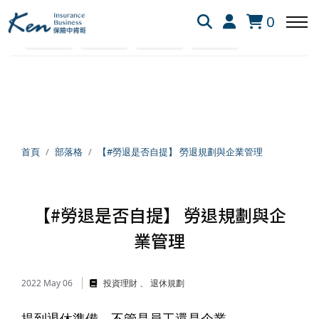
全部
保險白話文
保險資訊懶人包
網友提問
0
退休規劃
勞保勞退
美股投資
理財觀念
回主選單
回主選單
回主選單
保險白話文
成長新法
投資理財
新生兒保險
個人成長
美股投資
首頁
部落格
【#勞退是否自提】 勞退規劃與企業管理
失能險
學習心得
退休規劃
【#勞退是否自提】 勞退規劃與企
業管理
醫療險
跨界思考
理財心法
旅平險
靈性成長
勞保勞退
2022 May 06
投資理財
退休規劃
提到退休準備，不管是員工還是企業，​