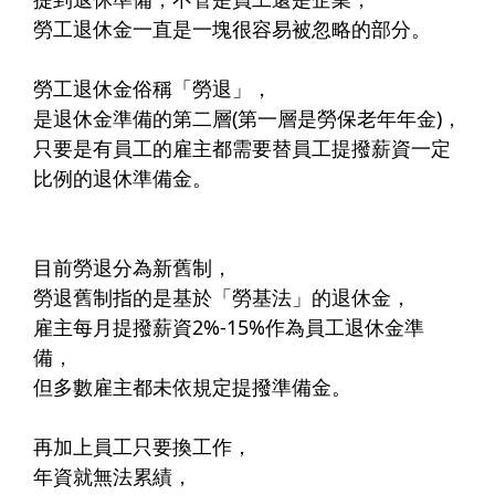
儲蓄險
好書推薦
勞工退休金一直是一塊很容易被忽略的部分。​
長照險
銷售賦能
勞工退休金俗稱「勞退」，​
是退休金準備的第二層(第一層是勞保老年年金)，​
只要是有員工的雇主都需要替員工提撥薪資一定
比例的退休準備金。​
目前勞退分為新舊制，​
勞退舊制指的是基於「勞基法」的退休金，​
雇主每月提撥薪資2%-15%作為員工退休金準
備，​
但多數雇主都未依規定提撥準備金。​
再加上員工只要換工作，​
年資就無法累績，​