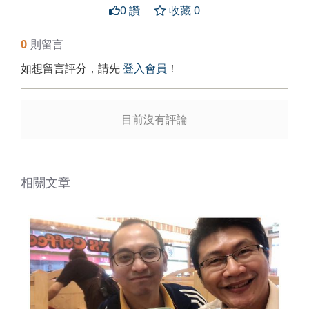
0 讚
收藏 0
送出
0
則留言
如想留言評分，請先
登入會員
！
目前沒有評論
相關文章