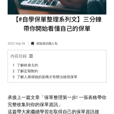
儲蓄險
好書推薦
【#自學保單整理系列文】三分鐘
長照險
銷售賦能
帶你開始看懂自己的保單
2022 Sep 26
保險資訊懶人包
內容目錄
了解終身主約
了解定期附約
了解人壽保險的架構才有辦法檢視保單
承接上一篇文章「
保單整理第一步! 一張表格帶你
完整收集到你的保單資訊
」
這篇帶大家繼續學習在取得自己的保單資訊後