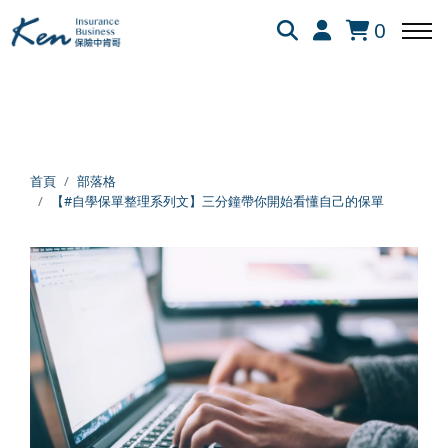
全部
保險白話文
保險資訊懶人包
網友提問
0
回主選單
回主選單
回主選單
保險白話文
成長新法
投資理財
首頁
部落格
【#自學保單整理系列文】三分鐘帶你開始看懂自己的保單
新生兒保險
個人成長
美股投資
失能險
學習心得
退休規劃
醫療險
跨界思考
理財心法
旅平險
靈性成長
勞保勞退