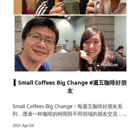
還
2
底
▍Small Coffees Big Change #週五咖啡好朋
能
友
Small Coffees Big Change：每週五咖啡好朋友系
列，透過一杯咖啡的時間與不同領域的朋友交流，累
積跨域知識與人脈，一小步一小步帶來大改變。
2021 Apr 04