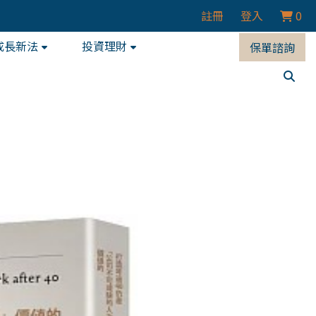
註冊
登入
0
成長新法
投資理財
保單諮詢