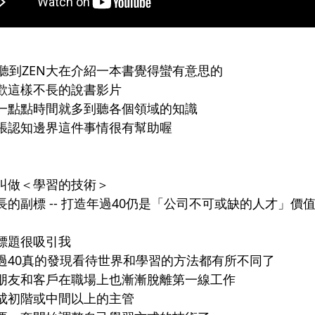
上聽到ZEN大在介紹一本書覺得蠻有意思的
歡這樣不長的說書影片
一點點時間就多到聽各個領域的知識
張認知邊界這件事情很有幫助喔
叫做＜學習的技術＞
長的副標 -- 打造年過40仍是「公司不可或缺的人才」價
標題很吸引我
過40真的發現看待世界和學習的方法都有所不同了
朋友和客戶在職場上也漸漸脫離第一線工作
成初階或中間以上的主管