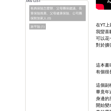
爸媽保險怎麼辦、父母團保建議、長
輩保險推薦、父母健康保險、公司團
保附加家人 (0)
在YT
旅平險 (1)
我蠻喜
可以花
對於擴
⠀⠀⠀⠀
這本書
有個很
這個副
畢竟年
身邊的
開始變