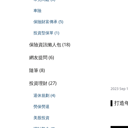
車險
保險財富傳承 (5)
投資型保單 (1)
保險資訊懶人包 (18)
網友提問 (6)
隨筆 (8)
投資理財 (27)
2023 Sep 
退休規劃 (4)
▌打造
勞保勞退
⠀⠀⠀⠀
美股投資