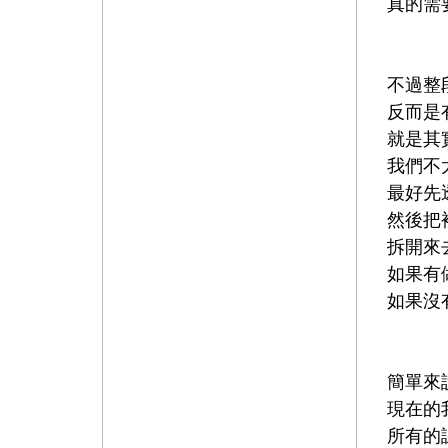
真的需
⠀⠀⠀⠀
不過整
反而是
就是其
我們不
最好先
然後把
拆開來
如果有
如果沒
⠀⠀⠀⠀
簡單來
現在的
所有的