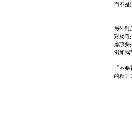
而不是
⠀⠀⠀⠀
另外對
對於選
應該要
例如我
「不要
的精力