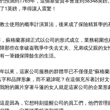
們預測到1765年，這個基金資本會達到58348
了1英鎊，準得讓人震驚！
教士使用的概率計演算法，後來成了保險精算學的
5年，蘇格蘭寡婦正式以公司的形式成立，業務範圍
障那些在拿破崙戰爭中失去丈夫、兄弟或父親的女
有一筆錢保障餘生的生活。
年以來，這家公司服務的群體早已不僅僅是“蘇格蘭
名字和品牌形象，而不避諱呢？在這個充斥著討好
我附的圖片穿著斗篷的女人就是這家公司的企業形
這是因為，它想時刻提醒公司的員工們，他們管理