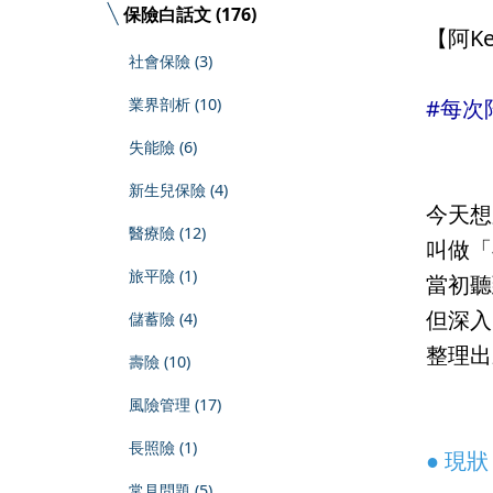
保險白話文 (176)
【阿K
社會保險 (3)
業界剖析 (10)
#每次
⠀⠀⠀⠀
失能險 (6)
新生兒保險 (4)
今天想
醫療險 (12)
叫做「
旅平險 (1)
當初聽
但深入
儲蓄險 (4)
整理出
壽險 (10)
⠀⠀⠀⠀
風險管理 (17)
長照險 (1)
● 現狀
常見問題 (5)