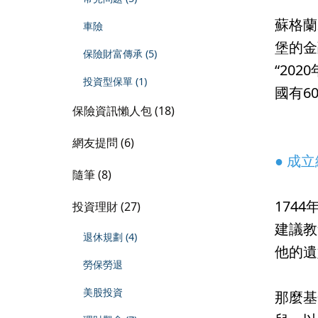
蘇格蘭
車險
堡的金
保險財富傳承 (5)
“20
投資型保單 (1)
國有6
保險資訊懶人包 (18)
⠀⠀⠀⠀
網友提問 (6)
● 成
隨筆 (8)
174
投資理財 (27)
建議教
退休規劃 (4)
他的遺
勞保勞退
美股投資
那麼基