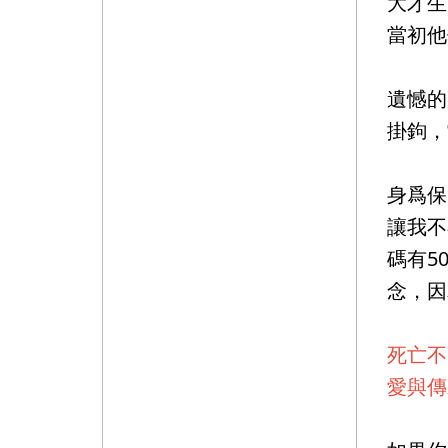
大才生
當初他
遺憾的
掛鉤，
身爲保
讓我不
碼有5
念，因
死亡不
愛與傳