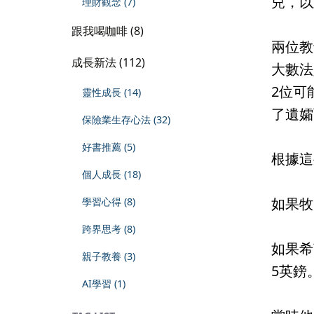
兒，以
理財觀念 (7)
跟我喝咖啡 (8)
兩位教
成長新法 (112)
大數法
2位可
靈性成長 (14)
了遺孀
保險業生存心法 (32)
好書推薦 (5)
根據這
個人成長 (18)
如果牧
學習心得 (8)
跨界思考 (8)
如果希
親子教養 (3)
5英鎊
AI學習 (1)