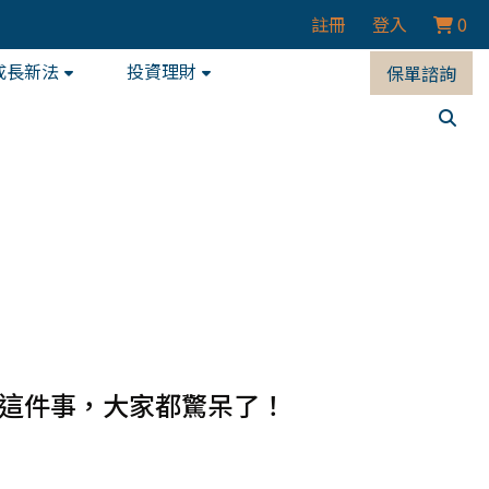
註冊
登入
0
成長新法
投資理財
保單諮詢
了這件事，大家都驚呆了！