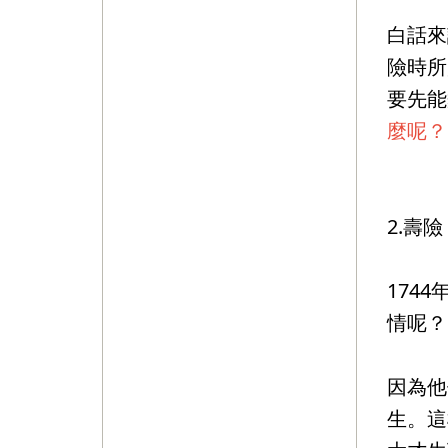
白話來
險時所
要先能
麼呢？
⠀⠀⠀⠀
2.壽
174
情呢？
因為他
生。這