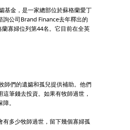
蘇格蘭遺孀基金，是一家總部位於蘇格蘭愛丁
Brand Finance去年釋出的
蘇格蘭寡婦位列第44名。它目前在全英
為牧師們的遺孀和孤兒提供補助。他們
用這筆錢去投資。如果有牧師過世，
保障。
會有多少牧師過世，留下幾個寡婦孤