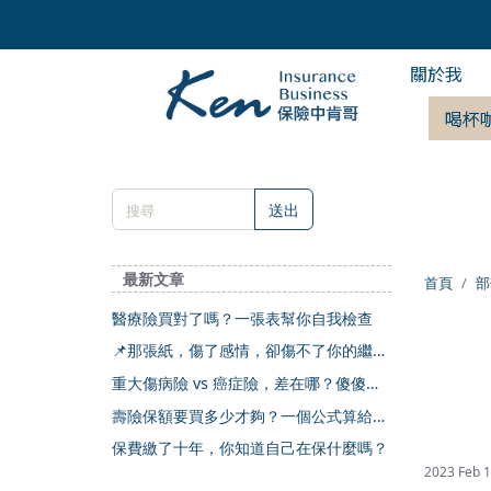
關於我
喝杯
送出
最新文章
首頁
部
醫療險買對了嗎？一張表幫你自我檢查
📌那張紙，傷了感情，卻傷不了你的繼承
權
重大傷病險 vs 癌症險，差在哪？傻傻分
不清楚
壽險保額要買多少才夠？一個公式算給你
看
保費繳了十年，你知道自己在保什麼嗎？
2023 Feb 