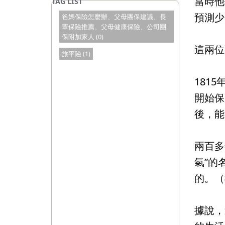
當時他
預測少
爸媽保險怎麼辦、父母團保建議、長
輩保險推薦、父母健康保險、公司團
保附加家人 (0)
這兩位
旅平險 (1)
181
開始保
後，能
兩百多
氣”的
的。（
據說，