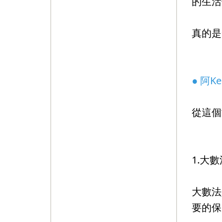
的生活
真的是
⠀⠀⠀⠀
● 阿K
從這個
⠀⠀⠀⠀
1.大
大數法
要的保