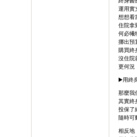
終身醫
運用實
想想看
住院拿
何必犧
挪出預
購買終
沒住院
更何況
▶️用
那麼我
其實終
投保了
隨時可
相反地