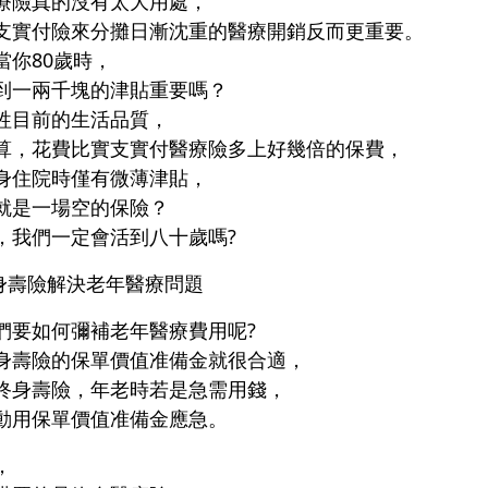
療險真的沒有太大用處，
支實付險來分攤日漸沈重的醫療開銷反而更重要。
當你80歲時，
到一兩千塊的津貼重要嗎？
牲目前的生活品質，
算，花費比實支實付醫療險多上好幾倍的保費，
身住院時僅有微薄津貼，
就是一場空的保險？
，我們一定會活到八十歲嗎?
終身壽險解決老年醫療問題
們要如何彌補老年醫療費用呢?
身壽險的保單價值准備金就很合適，
終身壽險，年老時若是急需用錢，
動用保單價值准備金應急。
，