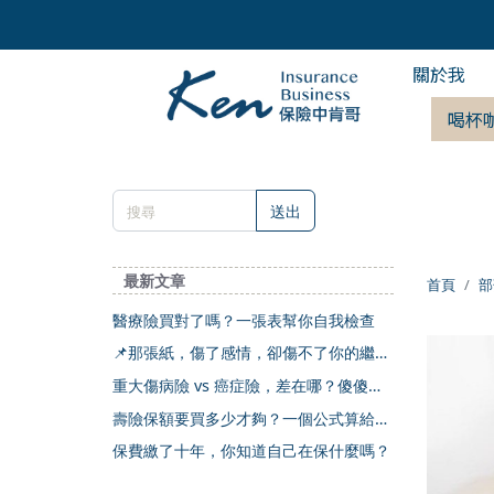
關於我
喝杯
送出
最新文章
首頁
部
醫療險買對了嗎？一張表幫你自我檢查
📌那張紙，傷了感情，卻傷不了你的繼承
權
重大傷病險 vs 癌症險，差在哪？傻傻分
不清楚
壽險保額要買多少才夠？一個公式算給你
看
保費繳了十年，你知道自己在保什麼嗎？