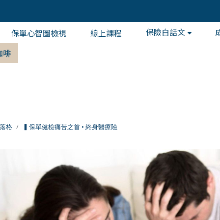
保險白話文
保單心智圖檢視
線上課程
咖啡
落格
▍保單健檢痛苦之首 • 終身醫療險