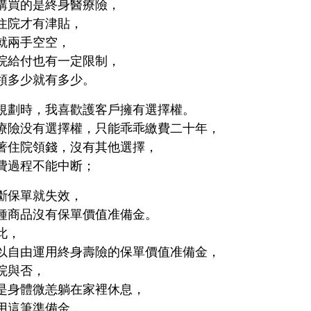
購買的是終身醫療險，
住院才有津貼，
就兩手空空，
院給付也有一定限制，
領多少就有多少。
規劃時，我喜歡護客戶擁有選擇權。
療險没有選擇權，只能乖乖繳費二十年，
著住院領錢，沒有其他選擇，
費過程不能中断；
斷保單就失效，
種商品沒有保單價值准備金。
此，
以自由運用終身壽險的保單價值准備金，
院與否，
是身體微恙躺在家裡休息，
用這筆準備金，