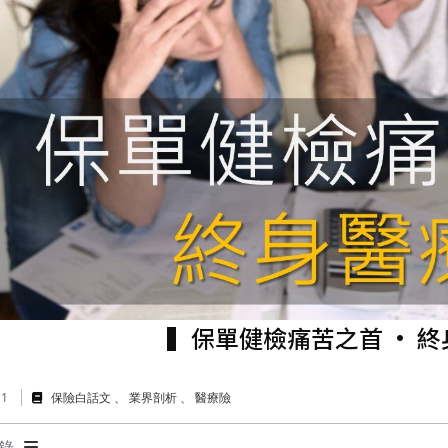
▍保單健檢痛苦之首 • 
11
保險白話文
業界剖析
醫療險
錄