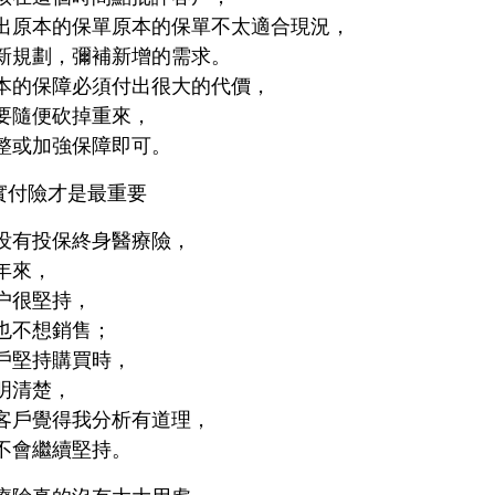
出原本的保單原本的保單不太適合現況，
新規劃，彌補新增的需求。
本的保障必須付出很大的代價，
要隨便砍掉重來，
整或加強保障即可。
支實付險才是最重要
没有投保終身醫療險，
年來，
户很堅持，
也不想銷售；
戶堅持購買時，
明清楚，
客戶覺得我分析有道理，
不會繼續堅持。