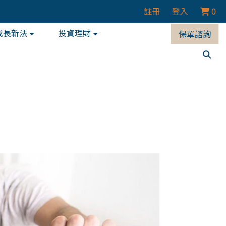
註冊
登入
0
成長新法
投資理財
保單諮詢