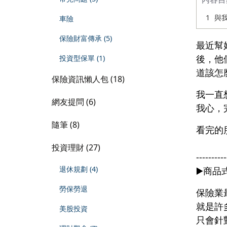
車險
保險財富傳承 (5)
最近幫
後，他
投資型保單 (1)
道該怎
保險資訊懶人包 (18)
我一直
網友提問 (6)
我心，
隨筆 (8)
看完的
投資理財 (27)
----------
退休規劃 (4)
▶️商
勞保勞退
保險業
就是許
美股投資
只會針