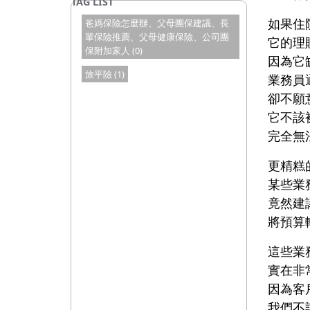
如果住
爸媽保險怎麼辦、父母團保建議、長
輩保險推薦、父母健康保險、公司團
它的理
保附加家人 (0)
因為它
旅平險 (1)
業務員
卻不願
它不該
完全無
更精糕
某些業
竟然建
將預算
這些業
實在非
因為客
我們不