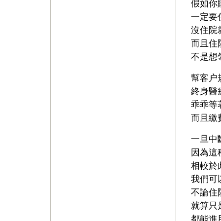
假如你
一定要
沒住院
而且住
不是想
幫客户
終身醫
乖乖等
而且繳
一旦中
因為這
相較於
我們可
不論住
就算只
都能進