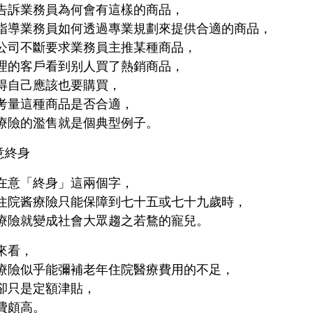
告訴業務員為何會有這樣的商品，
指導業務員如何透過專業規劃來提供合適的商品，
公司不斷要求業務員主推某種商品，
理的客戶看到别人買了熱銷商品，
得自己應該也要購買，
考量這種商品是否合適，
療險的濫售就是個典型例子。
意終身
在意「終身」這兩個字，
住院酱療險只能保障到七十五或七十九歲時，
療險就變成社會大眾趨之若鶩的寵兒。
來看，
療險似乎能彌補老年住院醫療費用的不足，
卻只是定額津貼，
費頗高。