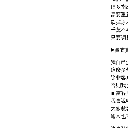
頂多指
需要重
砍掉原
千萬不
只要調
▶️實
我自己
這麼多
除非客
否則我
而當客
我會說
大多數
通常也