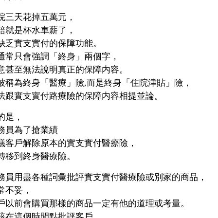
院三天花掉五萬元，
賠就是杯水車薪了，
缺乏實支實付的保障功能。
通常只會強調「終身」兩個字，
意甚至無法說明真正的保障内容。
被稱為終身「醫療」險,而是終身「住院津貼」險，
法跟實支實付路療險的保障内容相提並論。
的是，
務員為了搶業績
議客戶解除原本的實支實付醫療險，
轉移到終身醫療險。
務員用盡各種詞彙批評實支實付醫療險或別家的商品，
常不妥，
戶以前會購買那樣的商品一定有他的道理或考量。
該在這個時間點批評客戶，