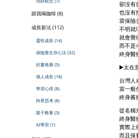
理財觀念 (7)
卻没有
也沒有
跟我喝咖啡 (8)
當保險
成長新法 (112)
不明就
就會覺
靈性成長 (14)
而不是
保險業生存心法 (32)
終身醫
好書推薦 (5)
▶️太在
個人成長 (18)
台灣人
當一般
學習心得 (8)
終身酱
跨界思考 (8)
從名稱
親子教養 (3)
終身醫
AI學習 (1)
實際上
而且保