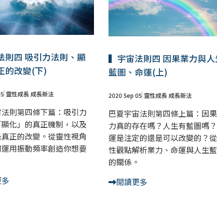
法則四 吸引力法則、顯
▍宇宙法則四 因果業力與人
正的改變(下)
藍圖、命運(上)
05
靈性成長
成長新法
2020 Sep 05
靈性成長
成長新法
宙法則第四條下篇：吸引力
巴夏宇宙法則第四條上篇：因果
「顯化」的真正機制，以及
力真的存在嗎？人生有藍圖嗎？
是真正的改變。從靈性視角
運是注定的還是可以改變的？從
何運用振動頻率創造你想要
性觀點解析業力、命運與人生藍
。
的關係。
更多
閱讀更多