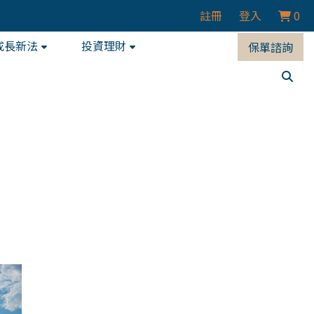
註冊
登入
0
成長新法
投資理財
保單諮詢