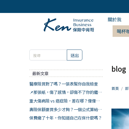
關於我
喝杯
送出
blog
最新文章
醫療險買對了嗎？一張表幫你自我檢查
首頁
部
📌那張紙，傷了感情，卻傷不了你的繼承
權
重大傷病險 vs 癌症險，差在哪？傻傻分
不清楚
壽險保額要買多少才夠？一個公式算給你
看
保費繳了十年，你知道自己在保什麼嗎？