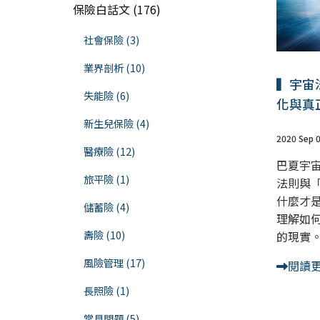
保險白話文 (176)
社會保險 (3)
業界剖析 (10)
▍宇宙
失能險 (6)
化與真
新生兒保險 (4)
2020 Sep 
醫療險 (12)
巴夏宇
旅平險 (1)
法則與
什麼才
儲蓄險 (4)
理解如
壽險 (10)
的現實
風險管理 (17)
閱讀
長照險 (1)
常見問題 (5)