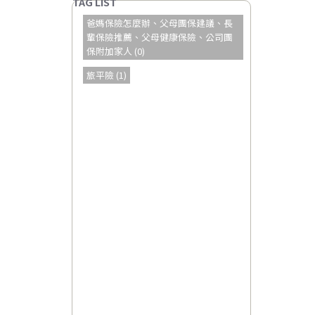
爸媽保險怎麼辦、父母團保建議、長
輩保險推薦、父母健康保險、公司團
保附加家人 (0)
旅平險 (1)