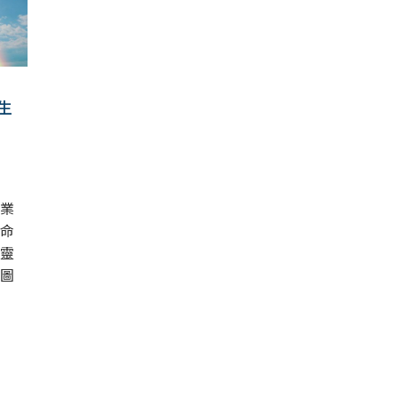
生
業
命
靈
圖