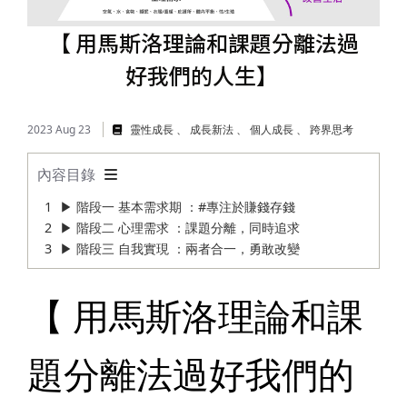
儲蓄險
好書推薦
【 用馬斯洛理論和課題分離法過
長照險
銷售賦能
好我們的人生】 ​
2023 Aug 23
靈性成長
成長新法
個人成長
跨界思考
內容目錄
▶ 階段一 基本需求期 ：#專注於賺錢存錢
▶ 階段二 心理需求 ：課題分離，同時追求
▶ 階段三 自我實現 ：兩者合一，勇敢改變
【 用馬斯洛理論和課
題分離法過好我們的