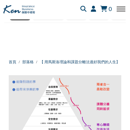
全部
保險白話文
保險資訊懶人包
網友提問
0
靈性成長
保險業生存心法
好書推薦
個人成長
學習心得
回主選單
回主選單
回主選單
保險白話文
成長新法
投資理財
新生兒保險
個人成長
美股投資
首頁
部落格
【 用馬斯洛理論和課題分離法過好我們的人生】 ​
失能險
學習心得
退休規劃
醫療險
跨界思考
理財心法
旅平險
靈性成長
勞保勞退