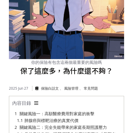
儲蓄險
好書推薦
長照險
銷售賦能
你的保險有包含這兩個最重要的風險嗎
保了這麼多，為什麼還不夠？
2025 Jun 27
保險白話文
風險管理
常見問題
內容目錄
關鍵風險一：高額醫療費用對家庭的衝擊
肺腺癌與標靶治療的真實代價
關鍵風險二：完全失能帶來的家庭長期照護壓力