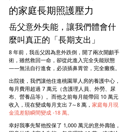
的家庭長期照護壓力
岳父意外失能，讓我們體會什
麼叫真正的「長期支出」
8 年前，我岳父因為意外跌倒，開了兩次開顱手
術，雖然救回一命，卻從此進入
完全失能狀態
——無法自行進食，必須插鼻胃管，完全癱瘓。
出院後，我們讓他住進桃園單人房的養護中心，
每月費用超過
7 萬元
（含護理人員、外勞、尿
布、營養品等）。而他之前每月能帶回 10 萬元
收入，現在變成每月支出 7～8 萬，
家庭每月現
金流差額瞬間變成 -18 萬。
幸好我事先幫他投保了 1,000 萬元的意外壽險，