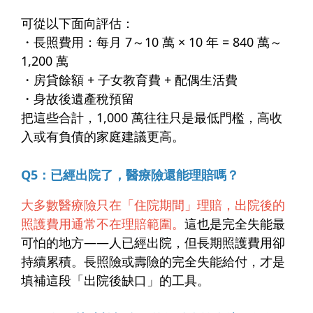
可從以下面向評估：
・長照費用：每月 7～10 萬 × 10 年 = 840 萬～
1,200 萬
・房貸餘額 + 子女教育費 + 配偶生活費
・身故後遺產稅預留
把這些合計，1,000 萬往往只是最低門檻，高收
入或有負債的家庭建議更高。
Q5：已經出院了，醫療險還能理賠嗎？
大多數醫療險只在「住院期間」理賠，出院後的
照護費用通常不在理賠範圍。
這也是完全失能最
可怕的地方——人已經出院，但長期照護費用卻
持續累積。長照險或壽險的完全失能給付，才是
填補這段「出院後缺口」的工具。