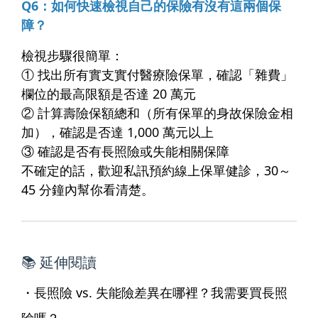
Q6：如何快速檢視自己的保險有沒有這兩個保
障？
檢視步驟很簡單：
① 找出所有實支實付醫療險保單，確認「雜費」
欄位的最高限額是否達 20 萬元
② 計算壽險保額總和（所有保單的身故保險金相
加），確認是否達 1,000 萬元以上
③ 確認是否有長照險或失能相關保障
不確定的話，歡迎私訊預約線上保單健診，30～
45 分鐘內幫你看清楚。
📚 延伸閱讀
・
長照險 vs. 失能險差異在哪裡？我需要買長照
險嗎？