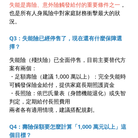
失能是壽險、意外險觸發給付的重要條件之一
，
也是所有人身風險中對家庭財務衝擊最大的狀
況。
Q3：失能險已經停售了，現在還有什麼保障選
擇？
失能險（殘扶險）已全面停售，目前主要替代方
案有兩個：
・足額壽險（建議 1,000 萬以上）：完全失能時
可觸發保險金給付，提供家庭長期照護資金
・長照險：依巴氏量表（身體機能退化）或失智
判定，定期給付長照費用
兩者各有適用情境，建議搭配規劃。
Q4：壽險保額要怎麼計算「1,000 萬元以上」這
個目標？