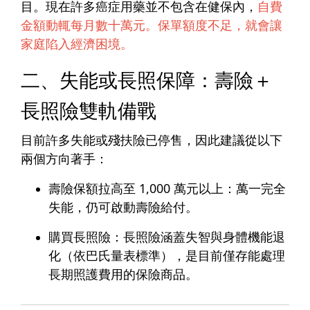
目。現在許多癌症用藥並不包含在健保內，
自費
金額動輒每月數十萬元。保單額度不足，就會讓
家庭陷入經濟困境。
二、失能或長照保障：壽險＋
長照險雙軌備戰
目前許多失能或殘扶險已停售，因此建議從以下
兩個方向著手：
壽險保額拉高至 1,000 萬元以上
：萬一完全
失能，仍可啟動壽險給付。
購買長照險
：長照險涵蓋失智與身體機能退
化（依巴氏量表標準），是目前僅存能處理
長期照護費用的保險商品。