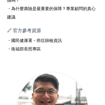
・
為什麼壽險是最重要的保障？專業顧問的真心
建議
🔗 官方參考資源
・
國民健康署－癌症篩檢資訊
・
衛福部長照專區