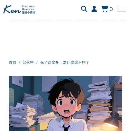
全部
保險白話文
保險資訊懶人包
網友提問
0
社會保險
業界剖析
失能險
新生兒保險
醫療險
旅平
回主選單
回主選單
回主選單
保險白話文
成長新法
投資理財
新生兒保險
個人成長
美股投資
首頁
部落格
保了這麼多，為什麼還不夠？
失能險
學習心得
退休規劃
醫療險
跨界思考
理財心法
旅平險
靈性成長
勞保勞退