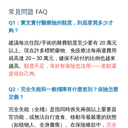
常見問題 FAQ
Q1：實支實付醫療險的額度，到底要買多少才
夠？
建議每次住院/手術的雜費額度至少要有
20 萬元
以上
。現在許多標靶藥物、免疫療法每兩週費用
就高達 20～30 萬元，健保不給付的比例也越來
越高。
額度不足，等於有保險也沒用——差額還
是得自己掏。
Q2：完全失能和一般殘障有什麼差別？保險怎麼
定義？
完全失能（全殘）是指同時喪失兩個以上重要器
官功能，或無法自行進食、移動等最嚴重的狀態
（如植物人、全身癱瘓）。在保險條款中，
完全